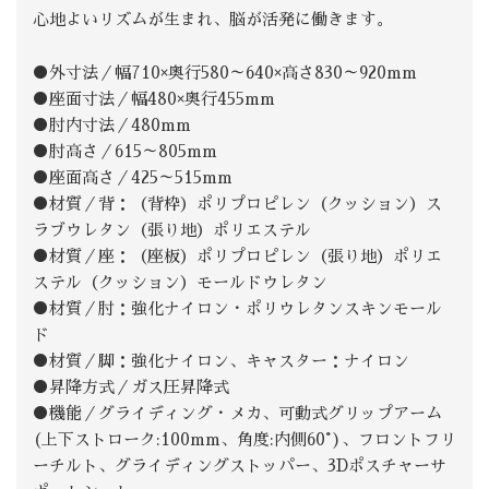
心地よいリズムが生まれ、脳が活発に働きます。
●外寸法／幅710×奥行580～640×高さ830～920mm
●座面寸法／幅480×奥行455mm
●肘内寸法／480mm
●肘高さ／615～805mm
●座面高さ／425～515mm
●材質／背：（背枠）ポリプロピレン（クッション）ス
ラブウレタン（張り地）ポリエステル
●材質／座：（座板）ポリプロピレン（張り地）ポリエ
ステル（クッション）モールドウレタン
●材質／肘：強化ナイロン・ポリウレタンスキンモール
ド
●材質／脚：強化ナイロン、キャスター：ナイロン
●昇降方式／ガス圧昇降式
●機能／グライディング・メカ、可動式グリップアーム
(上下ストローク:100mm、角度:内側60°)、フロントフリ
ーチルト、グライディングストッパー、3Dポスチャーサ