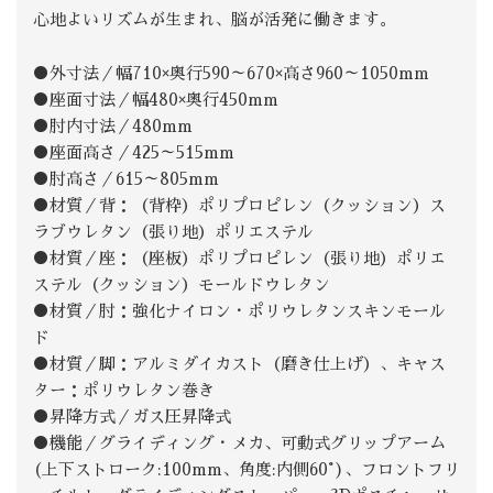
心地よいリズムが生まれ、脳が活発に働きます。
●外寸法／幅710×奥行590～670×高さ960～1050mm
●座面寸法／幅480×奥行450mm
●肘内寸法／480mm
●座面高さ／425～515mm
●肘高さ／615～805mm
●材質／背：（背枠）ポリプロピレン（クッション）ス
ラブウレタン（張り地）ポリエステル
●材質／座：（座板）ポリプロピレン（張り地）ポリエ
ステル（クッション）モールドウレタン
●材質／肘：強化ナイロン・ポリウレタンスキンモール
ド
●材質／脚：アルミダイカスト（磨き仕上げ）、キャス
ター：ポリウレタン巻き
●昇降方式／ガス圧昇降式
●機能／グライディング・メカ、可動式グリップアーム
(上下ストローク:100mm、角度:内側60°)、フロントフリ